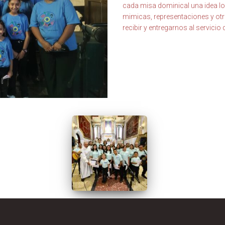
cada misa dominical una idea lo 
mimicas, representaciones y otr
recibir y entregarnos al servicio