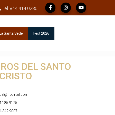
Tel. 844 414 0230
La Santa Sede
Fest 2026
ROS DEL SANTO
CRISTO
nuel@hotmail.com
44 185 9175
4 342 9007